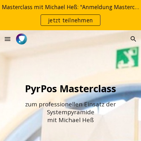
Masterclass mit Michael Heß: "Anmeldung Masterclass"
Skip to main content
Skip to navigation
jetzt teilnehmen
PyrPos
Masterclass
zum professionellen Einsatz der
Systempyramide
mit Michael Heß